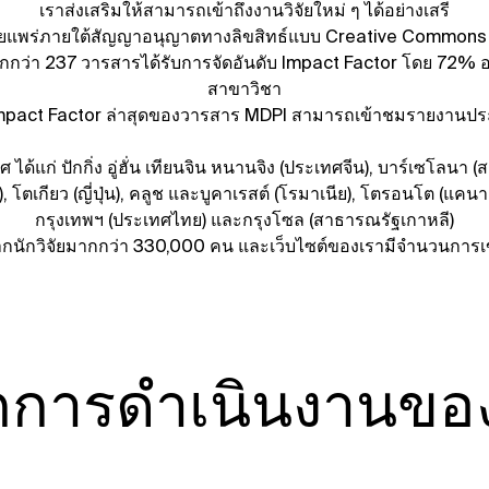
เราส่งเสริมให้สามารถเข้าถึงงานวิจัยใหม่ ๆ ได้อย่างเสรี
เผยแพร่ภายใต้สัญญาอนุญาตทางลิขสิทธ์แบบ Creative Commons A
กกว่า 237 วารสารได้รับการจัดอันดับ Impact Factor โดย 72% อย
สาขาวิชา
mpact Factor ล่าสุดของวารสาร MDPI สามารถเข้าชมรายงานประจำป
ก่ ปักกิ่ง อู่ฮั่น เทียนจิน หนานจิง (ประเทศจีน), บาร์เซโลนา (ส
ตเกียว (ญี่ปุ่น), คลูช และบูคาเรสต์ (โรมาเนีย), โตรอนโต (แคนาด
กรุงเทพฯ (ประเทศไทย) และกรุงโซล (สาธารณรัฐเกาหลี)
ยจากนักวิจัยมากกว่า 330,000 คน และเว็บไซต์ของเรามีจำนวนการเข
กการดำเนินงานขอ