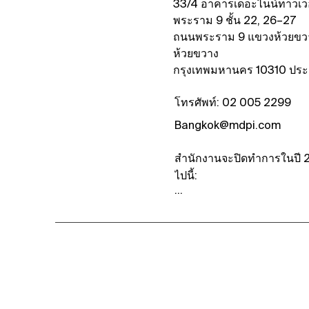
33/4 อาคารเดอะไนน์ทาวเวอ
พระราม 9 ชั้น 22, 26–27
ถนนพระราม 9 แขวงห้วยขว
ห้วยขวาง
กรุงเทพมหานคร 10310 ปร
โทรศัพท์: 02 005 2299
Bangkok@mdpi.com
สำนักงานจะปิดทำการในปี 2
ไปนี้:

วันขึ้นปีใหม่ – 1 มกราคม

วันหยุดทำการเพิ่มเป็นกรณีพิ
มกราคม

วันมาฆบูชา – 3 มีนาคม

วันจักรี – 6 เมษายน

วันสงกรานต์ – 13–15 เมษาย