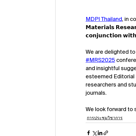
MDPI Thailand
, in 
𝗠𝗮𝘁𝗲𝗿𝗶𝗮𝗹𝘀 𝗥𝗲𝘀𝗲𝗮𝗿
𝗰𝗼𝗻𝗷𝘂𝗻𝗰𝘁𝗶𝗼𝗻 𝘄𝗶
We are delighted to 
#MRS2025
 confere
and insightful sugge
esteemed Editorial 
researchers and stu
journals.
We look forward to 
การประชุมวิชาการ