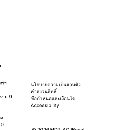
 Us at the Pure and
ied Chemistry
rnational Conference
 (PACCON2025), 13–15
uary 2025, Nakhon
hasima, Thailand
m
ทพฯ
นโยบายความเป็นส่วนตัว
์
คำสงวนสิทธิ์
ะราม 9
ข้อกำหนดและเงื่อนไข
Accessibility
าง
10