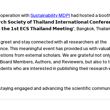
cooperation with 
Sustainability MDPI
 had hosted a booth at
𝗰𝗵 𝗦𝗼𝗰𝗶𝗲𝘁𝘆 𝗼𝗳 𝗧𝗵𝗮𝗶𝗹𝗮𝗻𝗱 𝗜𝗻𝘁𝗲𝗿𝗻𝗮𝘁𝗶𝗼𝗻𝗮𝗹 𝗖𝗼𝗻𝗳𝗲𝗿𝗲
𝘁𝗵 𝘁𝗵𝗲 𝟭𝘀𝘁 𝗘𝗖𝗦 𝗧𝗵𝗮𝗶𝗹𝗮𝗻𝗱 𝗠𝗲𝗲𝘁𝗶𝗻𝗴", Bangkok, Thaila
greet and stay connected with all researchers at the 
nce. This meaningful event has provided us with valua
stions from external scholars. We are grateful not only
Board Members, Authors, and Reviewers, but also to 
dents who are interested in publishing their research 
staying engaged and advancing the scientific communi