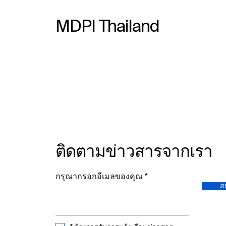
MDPI Thailand
Meet Us at the 10th Asia
Pacific Region Conference
of the International Union
Against Tuberculosis and
Lung Disease (APRC 2026),
4–7 February 2026,
Bangkok, Thailand
ติดตามข่าวสารจากเรา
กรุณากรอกอีเมลของคุณ
ส