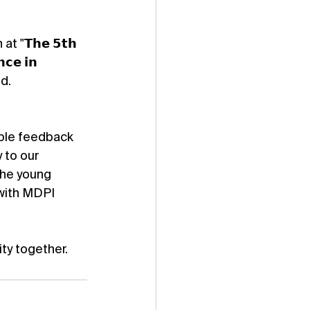
 "𝗧𝗵𝗲 𝟱𝘁𝗵 
𝗰𝗲 𝗶𝗻 
nd.
ble feedback 
 to our 
the young 
with MDPI 
ty together.