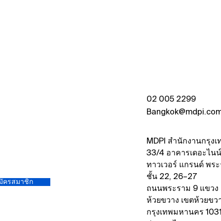
MDPI as Silver Sponsor for
Meet
Charleston Conference Asia
Appl
2026
Inte
2025
Febr
02 005 2299
Ratc
Bangkok@mdpi.co
MDPI สำนักงานกรุงเ
33/4 อาคารเดอะไนน
ทาวเวอร์ แกรนด์ พร
ชั้น 22, 26–27
มัครสมาชิก
ถนนพระราม 9 แขวง
ห้วยขวาง เขตห้วยขว
กรุงเทพมหานคร 103