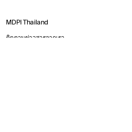
MDPI Thailand
ติดตามข่าวสารจากเรา
กรุณากรอกอีเมลของคุณ
* ต้องการรับการแจ้งเตือนข่าวสาร
สมัครสมาชิก
02 005 2299
Bangkok@mdpi.com