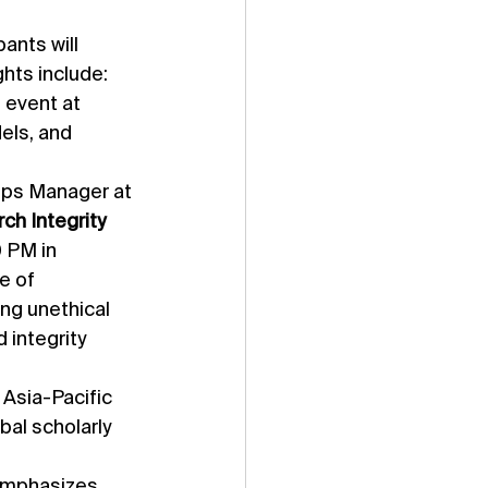
hts include:
 event at 
els, and 
hips Manager at 
ch Integrity 
 PM in 
e of 
ng unethical 
 integrity 
Asia-Pacific 
bal scholarly 
 emphasizes 