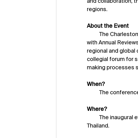
and collaboration, 
regions.
About the Event
	The Charleston Conference Asia, organized by the Charleston Hub in partnership 
with Annual Reviews
regional and global
collegial forum for s
making processes sh
When?
	The conferenc
Where?
	The inaugural event will be held at the Royal Orchid Sheraton Hotel in Bangkok, 
Thailand.