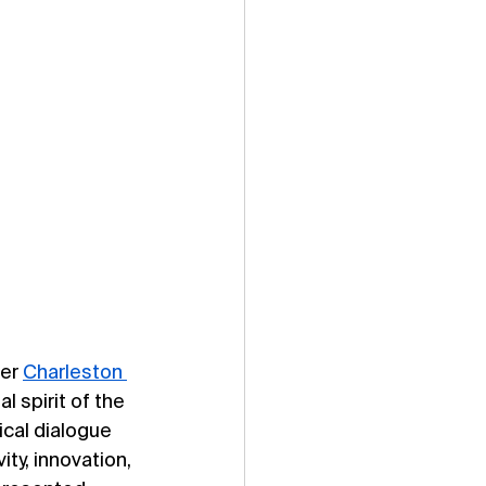
er 
Charleston 
l spirit of the 
cal dialogue 
ty, innovation, 