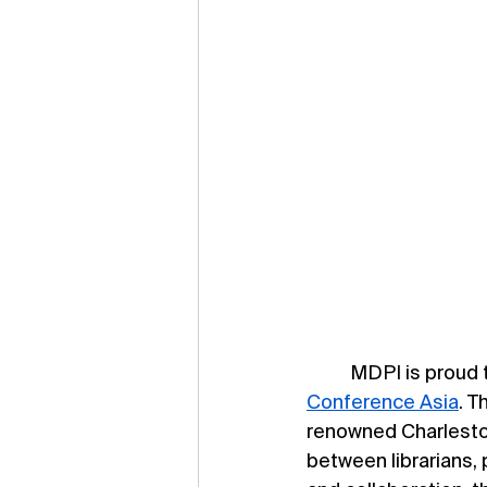
	MDPI is proud 
Conference Asia
. T
renowned Charleston
between librarians, 