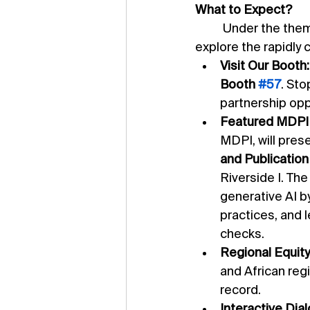
What to Expect?
	Under the theme "Between Tides: Navigating the Open Seas," participants will 
explore the rapidly 
Visit Our Booth:
Booth 
#57
. Sto
partnership opp
Featured MDPI 
MDPI, will pres
and Publication 
Riverside I. The
generative AI b
practices, and 
checks.
Regional Equity
and African regi
record.
Interactive Dia