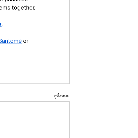
lems together.
a
.
Santomé
 or 
ดูทั้งหมด