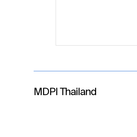
MDPI Thailand
Meet Us at the 10th Asia
Pacific Region Conference
of the International Union
Against Tuberculosis and
Lung Disease (APRC 2026),