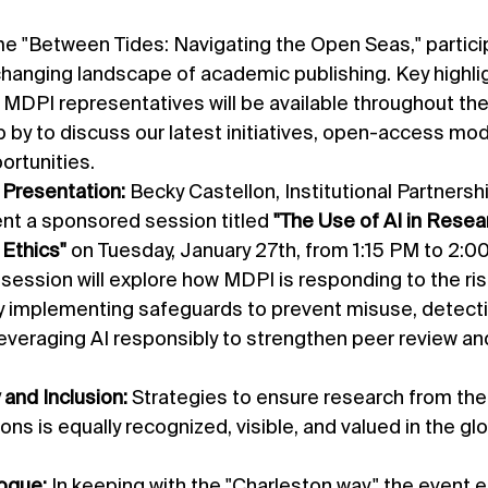
changing landscape of academic publishing. Key highlig
 MDPI representatives will be available throughout the
p by to discuss our latest initiatives, open-access mod
ortunities.
Presentation:
 Becky Castellon, Institutional Partners
ent a sponsored session titled 
"The Use of AI in Resear
Ethics" 
on Tuesday, January 27th, from 1:15 PM to 2:00
 session will explore how MDPI is responding to the ris
y implementing safeguards to prevent misuse, detecti
leveraging AI responsibly to strengthen peer review and
 and Inclusion:
 Strategies to ensure research from the 
ons is equally recognized, visible, and valued in the glo
logue:
 In keeping with the "Charleston way," the event