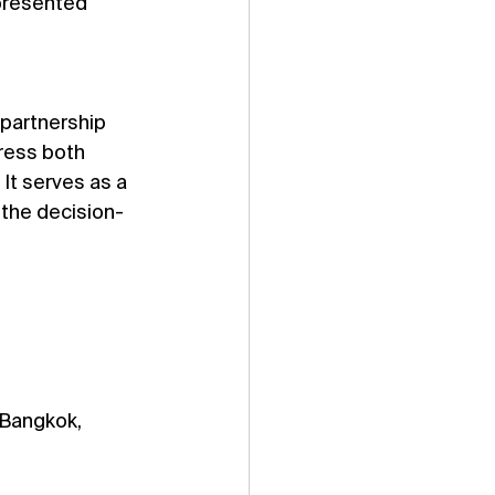
presented 
ress both 
It serves as a 
n the decision-