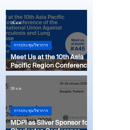
26 ม.ค.
การประชุมวิชาการ
Meet Us at the 10th Asia
Pacific Region Conference
of the International Union
Against Tuberculosis and
26 ม.ค.
Lung Disease (APRC
2026), 4–7 February 2026,
Bangkok, Thailand
การประชุมวิชาการ
MDPI as Silver Sponsor for