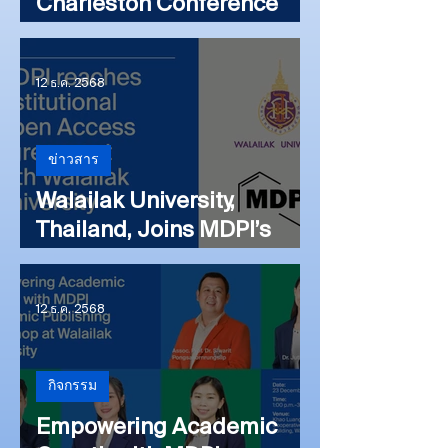
Charleston Conference
Asia 2026
12 ธ.ค. 2568
ข่าวสาร
Walailak University,
Thailand, Joins MDPI’s
Institutional Open Access
Program (IOAP)
12 ธ.ค. 2568
กิจกรรม
Empowering Academic