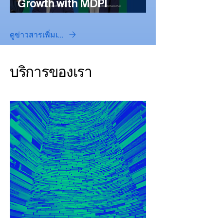
Growth with MDPI
Academic Publishing
Workshop at Walailak
ดูข่าวสารเพิ่มเติม
University, 23 December
2025, Thailand
บริการของเรา